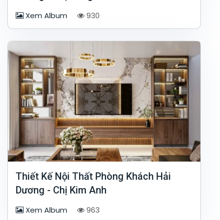
Xem Album
930
Thiết Kế Nội Thất Phòng Khách Hải
Dương - Chị Kim Anh
Xem Album
963