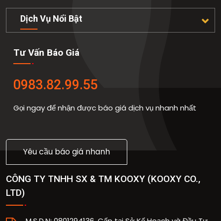
Dịch Vụ Nổi Bật
Tư Vấn Báo Giá
0983.82.99.55
Gọi ngay để nhận được báo giá dịch vụ nhanh nhất
Yêu cầu báo giá nhanh
CÔNG TY TNHH SX & TM KOOXY
(
KOOXY CO.,
LTD
)
M.S.D.N: 0801294136, Cấp tại Sở Kế Hoạch và Đầu Tư