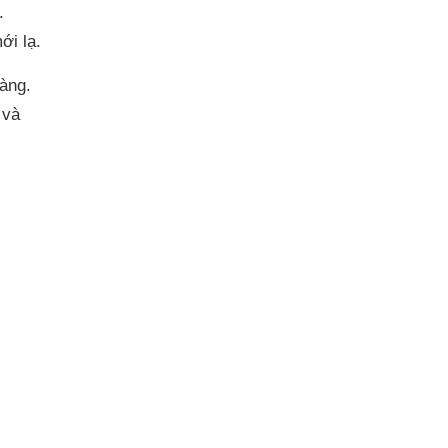
.
ới lạ.
àng.
 và