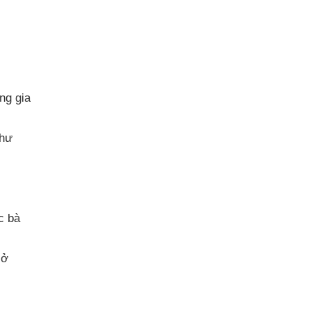
ng gia
như
c bà
 ở