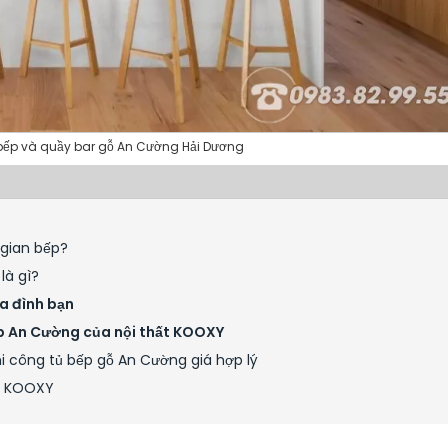
ủ bếp và quầy bar gỗ An Cường Hải Dương
 gian bếp?
là gì?
a đình bạn
ệp An Cường của nội thất KOOXY
hi công tủ bếp gỗ An Cường giá hợp lý
ất KOOXY