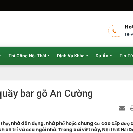
Hot
098
Thi Công Nội Thất
Dịch Vụ Khác
Dự Án
Tin T
 quầy bar gỗ An Cường
t thự, nhà dân dụng, nhà phố hoặc chung cư cao cấp được 
h bố trí và của ngôi nhà. Trong bài viết này, Nội thất Hải