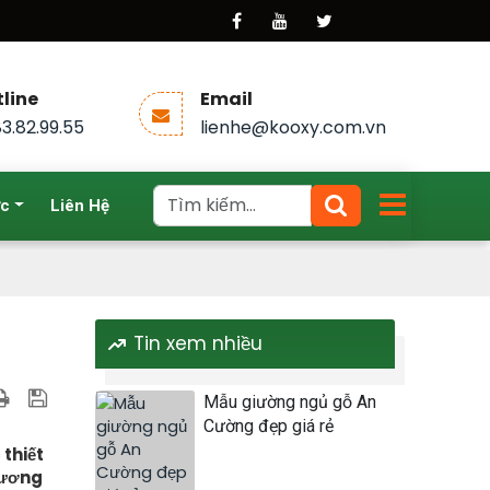
line
Email
3.82.99.55
lienhe@kooxy.com.vn
ức
Liên Hệ
Tin xem nhiều
Mẫu giường ngủ gỗ An
Cường đẹp giá rẻ
thiết
 Dương