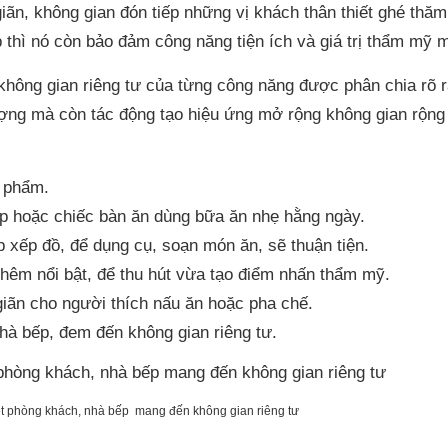
giãn, không gian đón tiếp những vị khách thân thiết ghé thăm
thì nó còn bảo đảm công năng tiện ích và giá trị thẩm mỹ m
không gian riêng tư của từng công năng được phân chia rõ r
ượng mà còn tác động tạo hiệu ứng mở rộng không gian rộng
c phẩm.
ếp hoặc chiếc bàn ăn dùng bữa ăn nhẹ hằng ngày.
 xếp đồ, để dụng cụ, soạn món ăn, sẽ thuận tiện.
hêm nổi bật, để thu hút vừa tạo điểm nhấn thẩm mỹ.
 giãn cho người thích nấu ăn hoặc pha chế.
hà bếp, đem đến không gian riêng tư.
ệt phòng khách, nhà bếp mang đến không gian riêng tư