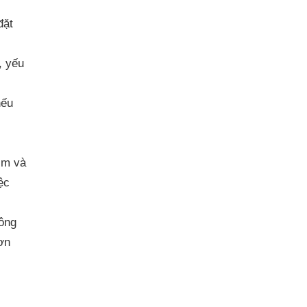
đặt
, yếu
nếu
cm và
ệc
hông
đơn