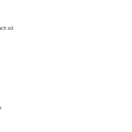
ách sử
u