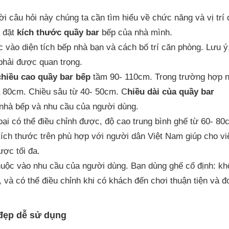
ời câu hỏi này chúng ta cần tìm hiểu về chức năng và vị trí 
 đặt
kích thước quầy bar
bếp của nhà mình.
 vào diện tích bếp nhà bạn và cách bố trí căn phòng. Lưu ý
 phải được quan trọng.
chiều cao quầy bar bếp
tầm 90- 110cm. Trong trường hợp 
à 80cm. Chiều sâu từ 40- 50cm. C
hiều dài của quầy bar
 nhà bếp và nhu cầu của người dùng.
oại có thể điều chỉnh được, độ cao trung bình ghế từ 60- 80
kích thước trên phù hợp với người dân Việt Nam giúp cho vi
ược tối đa.
thuộc vào nhu cầu của người dùng. Bạn dùng ghế cố định: k
ỏ, và có thể điều chỉnh khi có khách đến chơi thuận tiện và 
 đẹp dễ sử dụng