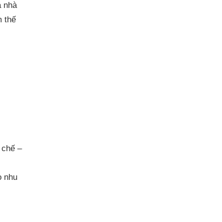
à nhà
m thế
 chế –
o nhu