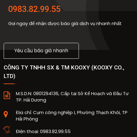
0983.82.99.55
Gọi ngay để nhận được báo giá dịch vụ nhanh nhất
Yêu cầu báo giá nhanh
CÔNG TY TNHH SX & TM KOOXY
(
KOOXY CO.,
LTD
)
M.S.D.N: 0801294136, Cấp tại Sở Kế Hoạch và Đầu Tư
TP. Hải Dương
Địa chỉ:
Cụm công nghiệp I, Phường Thạch Khôi, TP
Hải Phòng
Điện thoại:
0983.82.99.55