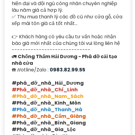
hiện đại và đội ngũ công nhân chuyên nghiệp
lâu năm giá cả hợp lý.
✅ Thu mua thanh lý các đồ cũ như cửa gỗ, cửa
xếp mái tôn giá cả tốt nhất...
👉 Khách hàng có yêu cầu tư vấn hoặc nhận
báo giá mới nhất của chúng tôi vui lòng liên hệ
-----------------------------
🚛
Chống Thấm Hải Dương - Phá dỡ cải tạo
nhà cửa
☎️ 𝐻otline/Zalo :
0983.82.99.55
#phá_dỡ_nhà_Hải_Dương
#Phá_dỡ_nhà_Chí_Linh
#Phá_dỡ_nhà_Nam_Sách
#Phá_dỡ_nhà_Kinh_Môn
#Phá_dỡ_nhà_Thanh_Hà
#Phá_dỡ_nhà_Cẩm_Giàng
#Phá_dỡ_nhà_Bình_Giang
#Phá_dỡ_nhà_Gia_Lộc