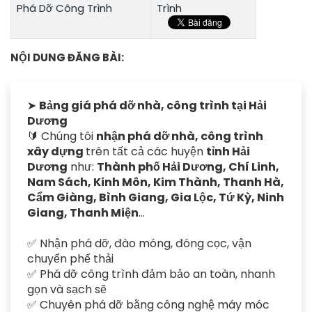
Phá Dỡ Công Trình
Trình
NỘI DUNG ĐĂNG BÀI:
➤
Bảng giá phá dỡ nhà, công trình tại Hải
Dương
🔰 Chúng tôi
nhận phá dỡ nhà, công trình
xây dựng
trên tất cả các huyện
tỉnh Hải
Dương
như:
Thành phố Hải Dương, Chí Linh,
Nam Sách, Kinh Môn, Kim Thành, Thanh Hà,
Cẩm Giàng, Bình Giang, Gia Lộc, Tứ Kỳ, Ninh
Giang, Thanh Miện
...
✅ Nhận phá dỡ, đào móng, đóng cọc, vận
chuyển phế thải
✅ Phá dỡ công trình đảm bảo an toàn, nhanh
gọn và sạch sẽ
✅ Chuyên phá dỡ bằng công nghệ máy móc