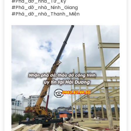
#Phá_dỡ_nhà_Tứ_Kỳ
#Phá_dỡ_nhà_Ninh_Giang
#Phá_dỡ_nhà_Thanh_Miện