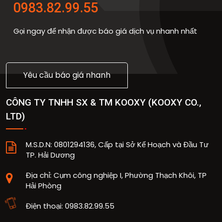
0983.82.99.55
Gọi ngay để nhận được báo giá dịch vụ nhanh nhất
Yêu cầu báo giá nhanh
CÔNG TY TNHH SX & TM KOOXY
(
KOOXY CO.,
LTD
)
M.S.D.N: 0801294136, Cấp tại Sở Kế Hoạch và Đầu Tư
TP. Hải Dương
Địa chỉ:
Cụm công nghiệp I, Phường Thạch Khôi, TP
Hải Phòng
Điện thoại:
0983.82.99.55