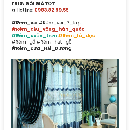
TRỌN GÓI GIÁ TỐT
☎️ Hotline:
0983.82.99.55
#Rèm_vải
#Rèm_vải_2_lớp
#Rèm_cầu_vồng_hàn_quốc
#Rèm_cuốn_trơn
#Rèm_lá_dọc
#Rèm_gỗ #Rèm_hạt_gỗ
#Rèm_cửa_Hải_Dương