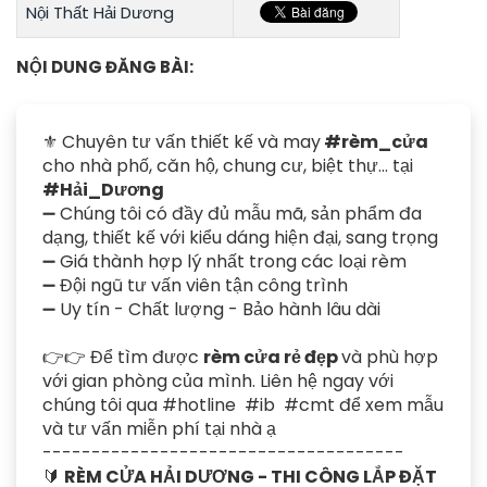
Nội Thất Hải Dương
NỘI DUNG ĐĂNG BÀI:
⚜️ Chuyên tư vấn thiết kế và may
#rèm_cửa
cho nhà phố, căn hộ, chung cư, biệt thự... tại
#Hải_Dương
➖ ️Chúng tôi có đầy đủ mẫu mã, sản phẩm đa
dạng, thiết kế với kiểu dáng hiện đại, sang trọng
➖ ️Giá thành hợp lý nhất trong các loại rèm
➖ Đội ngũ tư vấn viên tận công trình
➖ ️Uy tín - Chất lượng - Bảo hành lâu dài
👉👉 Để tìm được
rèm cửa rẻ đẹp
và phù hợp
với gian phòng của mình. Liên hệ ngay với
chúng tôi qua #hotline #ib #cmt để xem mẫu
và tư vấn miễn phí tại nhà ạ
-------------------------------------
🔰
RÈM CỬA HẢI DƯƠNG - THI CÔNG LẮP ĐẶT