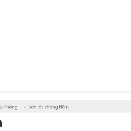
ải Phòng
Sơn lót kháng kiềm
m