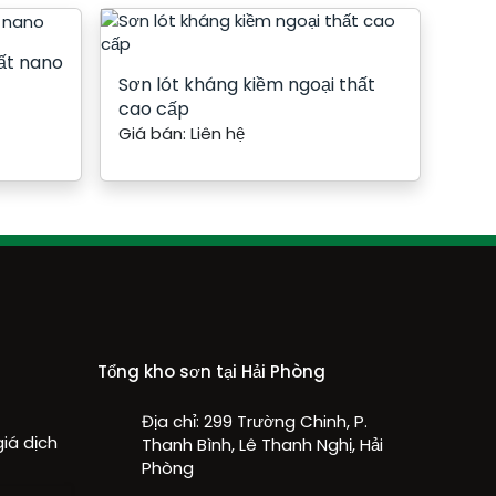
hất nano
Sơn lót kháng kiềm ngoại thất
cao cấp
Giá bán:
Liên hệ
á
Tổng kho sơn tại Hải Phòng
Địa chỉ:
299 Trường Chinh, P.
iá dịch
Thanh Bình, Lê Thanh Nghị, Hải
Phòng