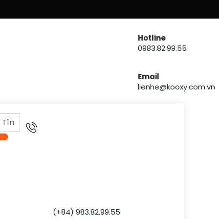
Hotline
0983.82.99.55
Email
lienhe@kooxy.com.vn
Liên hệ chúng tôi
Nội Thất Hải Dương:
Giờ làm việc:
Thứ 2 – Thứ 6: từ 8H00 đến 17H30
Thứ 7: 8H00 – 12H00
Hỗ trợ khách hàng
Mobile:
(+84) 983.82.99.55