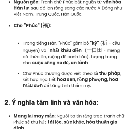
Nguồn gốc:
Tranh chữ Phúc bắt nguồn từ
văn hóa
Hán tự
, sau đó lan rộng sang các nước Á Đông như
Việt Nam, Trung Quốc, Hàn Quốc.
福
Chữ "Phúc" (
):
祈
Trong tiếng Hán, "Phúc" gồm bộ
"kỳ"
(
- cầu
一口田
nguyện) và
"nhất khẩu điền"
(
- miệng
có thức ăn, ruộng để canh tác), tượng trưng
cho
cuộc sống no đủ, an lành
.
Chữ Phúc thường được viết theo lối
thư pháp
,
kết hợp họa tiết
hoa sen, rồng phượng, hoa
mẫu đơn
để tăng tính thẩm mỹ.
2. Ý nghĩa tâm linh và văn hóa:
Mang lại may mắn:
Người ta tin rằng treo tranh chữ
Phúc sẽ thu hút
tài lộc, sức khỏe, hòa thuận gia
đình
.