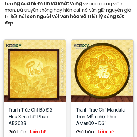
tượng của niềm tin và khát vọng
về cuộc sống viên
mãn. Dù truyền thống hay hiện đại, nó vẫn giữ nguyên giá
trị
kết nối con người với văn hóa và triết lý sống tốt
đẹp
.
Tranh Trúc Chỉ Bồ Đề
Tranh Trúc Chỉ Mandala
Hoa Sen chữ Phúc
Tròn Mẫu chữ Phúc
ABS03B
AMan09 - D61
Giá bán:
Liên hệ
Giá bán:
Liên hệ