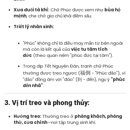
Xua đuổi tà khí:
Chữ Phúc được xem như
bùa hộ
mệnh
, che chở gia chủ khỏi điềm xấu.
Triết lý nhân sinh:
"Phúc" không chỉ là điều may mắn từ bên ngoài
mà còn là kết quả của
việc tu tâm tích
đức
(theo quan niệm "phúc đức tại tâm").
Trong dịp Tết Nguyên Đán, tranh chữ Phúc
福倒
thường được treo ngược (
- "Phúc đảo"), vì
"đảo" đồng âm với "đáo" (到 - đến), ngụ ý
"phúc
đến nhà"
.
3. Vị trí treo và phong thủy:
Hướng treo:
Thường treo ở
phòng khách, phòng
thờ, cửa chính
—nơi tập trung sinh khí.