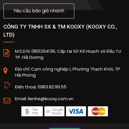
Yêu cầu báo giá nhanh
CÔNG TY TNHH SX & TM KOOXY
(
KOOXY CO.,
LTD
)
M.S.D.N: 0801294136, Cấp tại Sở Kế Hoạch và Đầu Tư
TP. Hải Dương
Địa chỉ:
Cụm công nghiệp I, Phường Thạch Khôi, TP
Hải Phòng
Điện thoại:
0983.82.99.55
Email:
lienhe@kooxy.com.vn